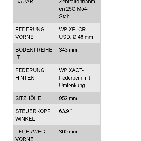
BAUART
Zentralrohrrahm
en 25CrMo4-
Stahl
FEDERUNG
WP XPLOR-
VORNE
USD, Ø 48 mm
BODENFREIHE
343 mm
IT
FEDERUNG
WP XACT-
HINTEN
Federbein mit
Umlenkung
SITZHÖHE
952 mm
STEUERKOPF
63.9 °
WINKEL
FEDERWEG
300 mm
VORNE