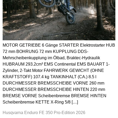
MOTOR GETRIEBE 6 Gänge STARTER Elektrostarter HUB
72 mm BOHRUNG 72 mm KUPPLUNG DDS-
Mehrscheibenkupplung im Ölbad, Braktec-Hydraulik
HUBRAUM 293.2cm³ EMS Continental EMS BAUART 1-
Zylinder, 2-Takt Motor FAHRWERK GEWICHT (OHNE
KRAFTSTOFF) 107.4 kg TANKINHALT (CA.) 8.5 l
DURCHMESSER BREMSSCHEIBE VORNE 260 mm
DURCHMESSER BREMSSCHEIBE HINTEN 220 mm
BREMSE VORNE Scheibenbremse BREMSE HINTEN
Scheibenbremse KETTE X-Ring 5/8 […]
Husqvarna Enduro FE 350 Pro-Edition 2026