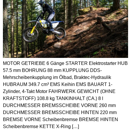
MOTOR GETRIEBE 6 Gänge STARTER Elektrostarter HUB
57.5 mm BOHRUNG 88 mm KUPPLUNG DDS-
Mehrscheibenkupplung im Ölbad, Braktec-Hydraulik
HUBRAUM 349.7 cm³ EMS Keihin EMS BAUART 1-
Zylinder, 4-Takt Motor FAHRWERK GEWICHT (OHNE
KRAFTSTOFF) 108.8 kg TANKINHALT (CA.) 8 l
DURCHMESSER BREMSSCHEIBE VORNE 260 mm
DURCHMESSER BREMSSCHEIBE HINTEN 220 mm
BREMSE VORNE Scheibenbremse BREMSE HINTEN
Scheibenbremse KETTE X-Ring […]