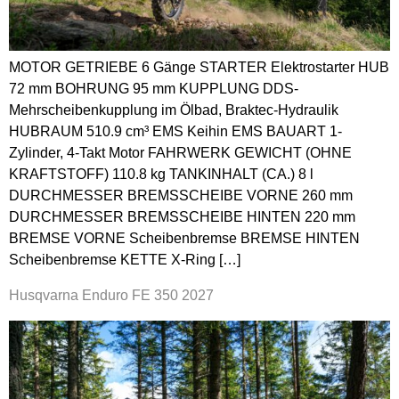
MOTOR GETRIEBE 6 Gänge STARTER Elektrostarter HUB
72 mm BOHRUNG 95 mm KUPPLUNG DDS-
Mehrscheibenkupplung im Ölbad, Braktec-Hydraulik
HUBRAUM 510.9 cm³ EMS Keihin EMS BAUART 1-
Zylinder, 4-Takt Motor FAHRWERK GEWICHT (OHNE
KRAFTSTOFF) 110.8 kg TANKINHALT (CA.) 8 l
DURCHMESSER BREMSSCHEIBE VORNE 260 mm
DURCHMESSER BREMSSCHEIBE HINTEN 220 mm
BREMSE VORNE Scheibenbremse BREMSE HINTEN
Scheibenbremse KETTE X-Ring […]
Husqvarna Enduro FE 350 2027