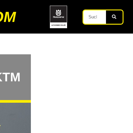
OM
 KTM