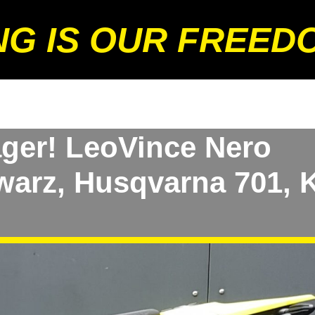
NG IS OUR FREED
ager! LeoVince Nero
warz, Husqvarna 701,