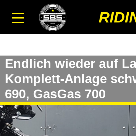
RIDI
Endlich wieder auf L
Komplett-Anlage sch
690, GasGas 700