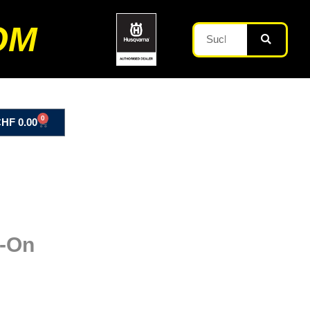
OM
0
CHF
0.00
p-On