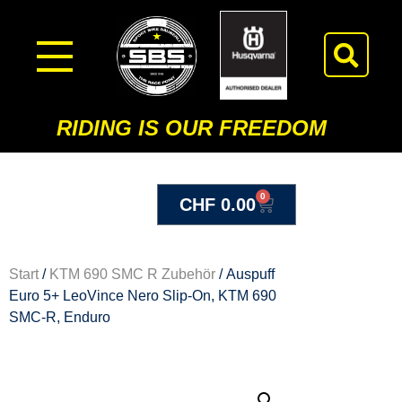
RIDING IS OUR FREEDOM
0
CHF
0.00
Start
/
KTM 690 SMC R Zubehör
/ Auspuff
Euro 5+ LeoVince Nero Slip-On, KTM 690
SMC-R, Enduro