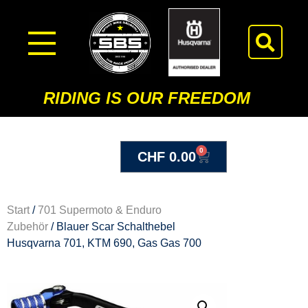
RIDING IS OUR FREEDOM
0
CHF
0.00
Start
/
701 Supermoto & Enduro
Zubehör
/ Blauer Scar Schalthebel
Husqvarna 701, KTM 690, Gas Gas 700