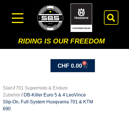
RIDING IS OUR FREEDOM
0
CHF
0.00
Start
/
701 Supermoto & Enduro
Zubehör
/ DB-Killer Euro 5 & 4 LeoVince
Slip-On, Full-System Husqvarna 701 & KTM
690