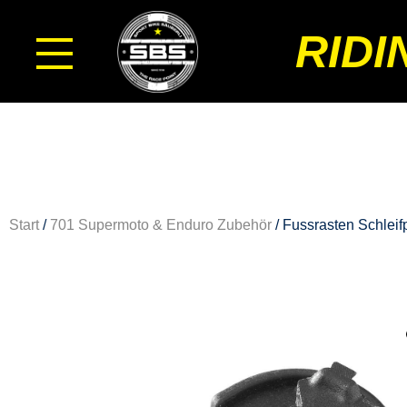
RIDI
Start
/
701 Supermoto & Enduro Zubehör
/ Fussrasten Schlei