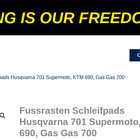
NG IS OUR FREED
fpads Husqvarna 701 Supermoto, KTM 690, Gas Gas 700
Fussrasten Schleifpads
Husqvarna 701 Supermoto
690, Gas Gas 700