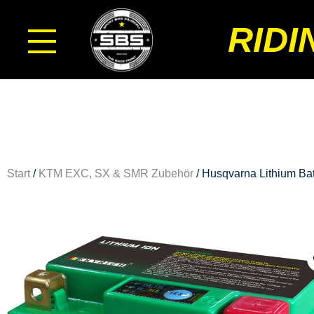
RIDI
Start
/
KTM EXC, SX & SMR Zubehör
/ Husqvarna Lithium Bat