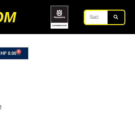
OM
0
CHF
0.00
e