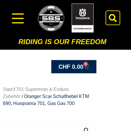
RIDING IS OUR FREEDOM
0
CHF
0.00
Start
/
701 Supermoto & Enduro
Zubehör
/ Oranger Scar Schalthebel KTM
690, Husqvarna 701, Gas Gas 700