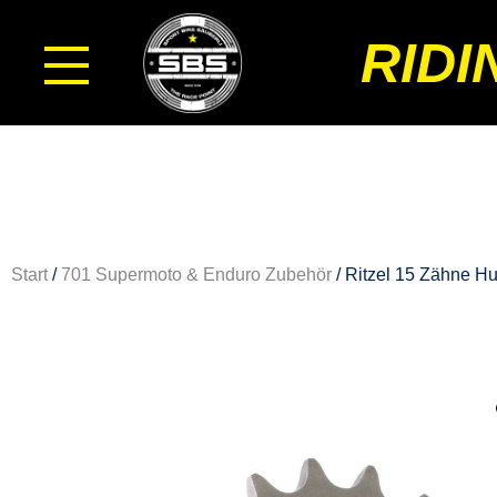
RIDI
Start
/
701 Supermoto & Enduro Zubehör
/ Ritzel 15 Zähne H