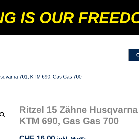
NG IS OUR FREED
usqvarna 701, KTM 690, Gas Gas 700
Ritzel 15 Zähne Husqvarna
KTM 690, Gas Gas 700
CHF
16.00
inkl. MwSt.