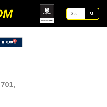
OM
0
CHF
0.00
 701,