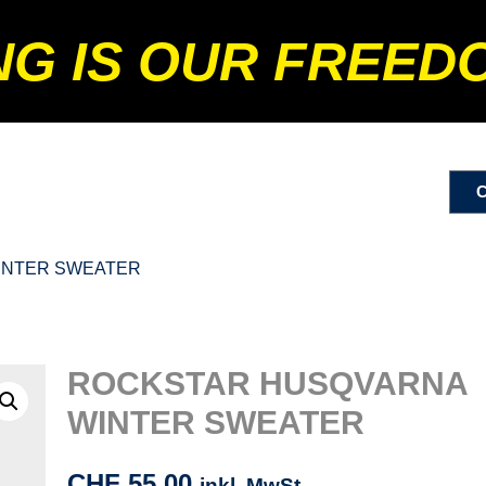
NG IS OUR FREED
INTER SWEATER
ROCKSTAR HUSQVARNA
WINTER SWEATER
CHF
55.00
inkl. MwSt.