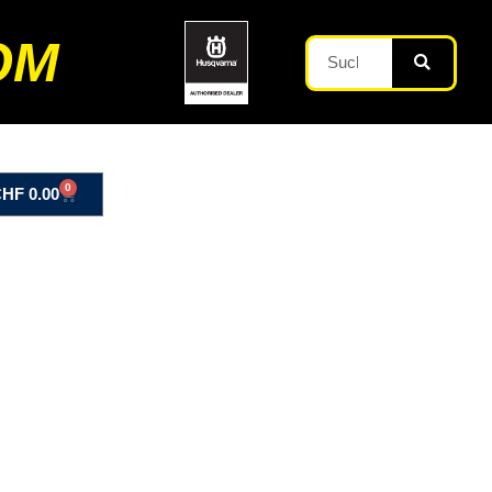
OM
0
CHF
0.00