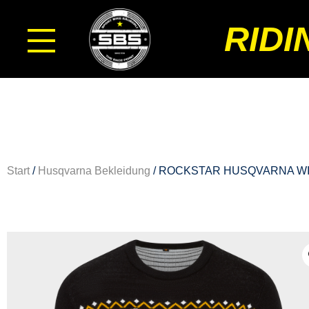
RIDI
Start
/
Husqvarna Bekleidung
/ ROCKSTAR HUSQVARNA W