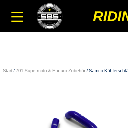
RIDI
Start
/
701 Supermoto & Enduro Zubehör
/ Samco Kühlerschl