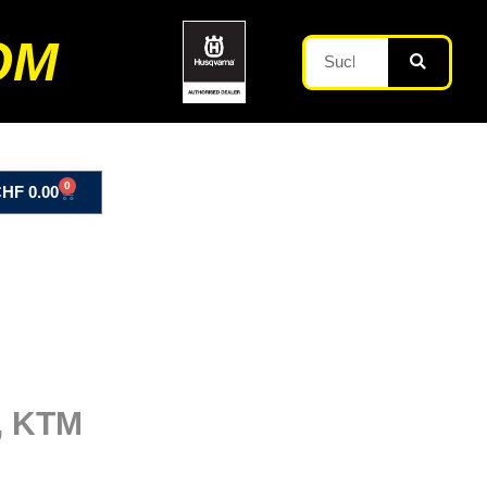
OM
0
CHF
0.00
, KTM