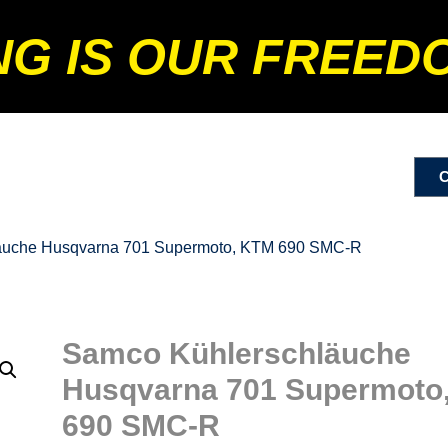
NG IS OUR FREED
äuche Husqvarna 701 Supermoto, KTM 690 SMC-R
Samco Kühlerschläuche
Husqvarna 701 Supermoto
690 SMC-R