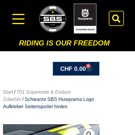
RIDING IS OUR FREEDOM
0
CHF
0.00
Start
/
701 Supermoto & Enduro
Zubehör
/ Schwarze SBS Husqvarna Logo
Aufkleber Seitenspoiler hinten