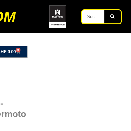
OM
0
CHF
0.00
-
ermoto