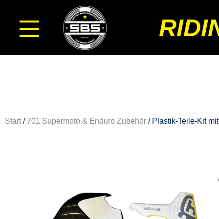
RIDI
Start
/
701 Supermoto & Enduro Zubehör
/ Plastik-Teile-Kit 