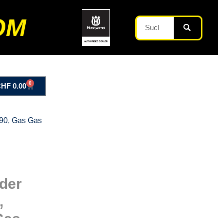
OM
0
CHF
0.00
690, Gas Gas
der
,