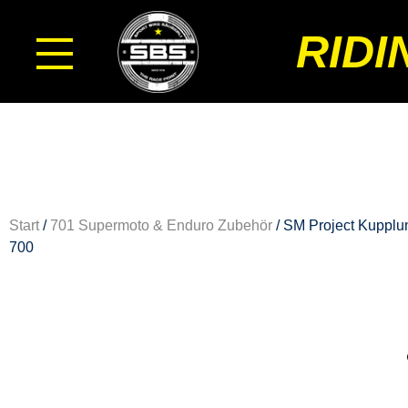
RIDI
Start
/
701 Supermoto & Enduro Zubehör
/ SM Project Kupplu
700