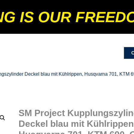
NG IS OUR FREED
ngszylinder Deckel blau mit Kühlrippen, Husqvarna 701, KTM 
SM Project Kupplungszylin
Deckel blau mit Kühlrippen