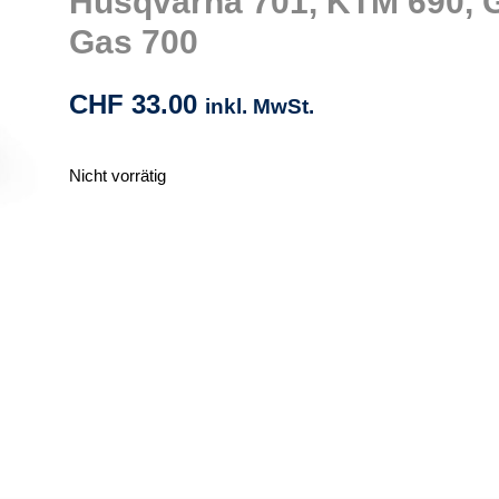
Husqvarna 701, KTM 690, 
Gas 700
CHF
33.00
inkl. MwSt.
Nicht vorrätig