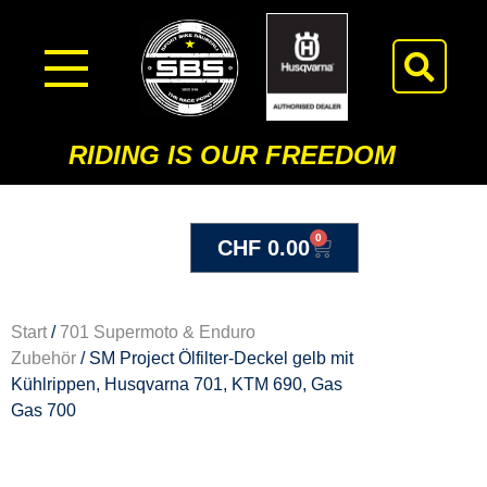
RIDING IS OUR FREEDOM
0
CHF
0.00
Start
/
701 Supermoto & Enduro
Zubehör
/ SM Project Ölfilter-Deckel gelb mit
Kühlrippen, Husqvarna 701, KTM 690, Gas
Gas 700