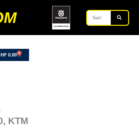
OM
0
CHF
0.00
n
0, KTM