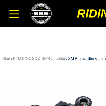
RIDI
Start
/
KTM EXC, SX & SMR Zubehör
/ SM Project Sturzpad