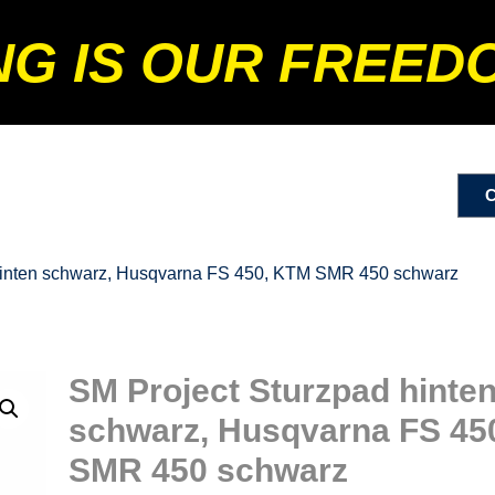
NG IS OUR FREED
 hinten schwarz, Husqvarna FS 450, KTM SMR 450 schwarz
SM Project Sturzpad hinte
schwarz, Husqvarna FS 45
SMR 450 schwarz