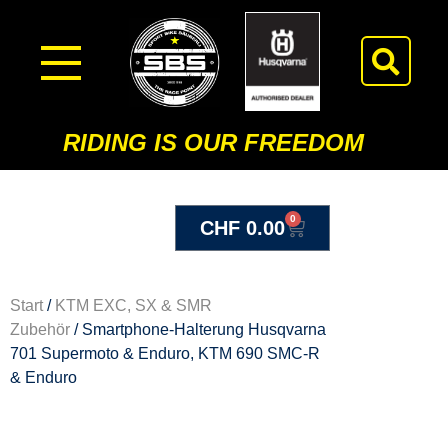
RIDING IS OUR FREEDOM
0
CHF
0.00
Start
/
KTM EXC, SX & SMR
Zubehör
/ Smartphone-Halterung Husqvarna
701 Supermoto & Enduro, KTM 690 SMC-R
& Enduro