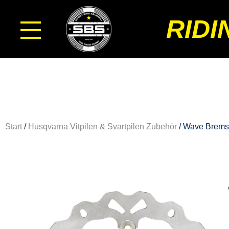
RIDI
Start
/
Husqvarna Vitpilen & Svartpilen Zubehör
/ Wave Bremss