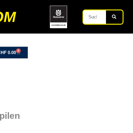
OM
0
CHF
0.00
pilen