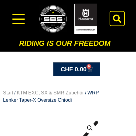
RIDING IS OUR FREEDOM
0
CHF
0.00
Start
/
KTM EXC, SX & SMR Zubehör
/ WRP
Lenker Taper-X Oversize Chiodi