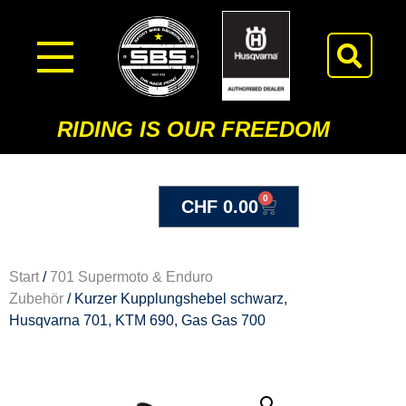
RIDING IS OUR FREEDOM
0
CHF
0.00
Start
/
701 Supermoto & Enduro
Zubehör
/ Kurzer Kupplungshebel schwarz,
Husqvarna 701, KTM 690, Gas Gas 700